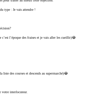
es pour traiter au mieux cette objection.
du type : Je vais attendre !
écision?
’est l’époque des fraises et je vais aller les cueillir)😂
 la liste des courses et descends au supermarché)😂
e votre interlocuteur.