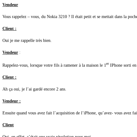
Vendeur
Vous rappelez – vous, du Nokia 3210 ? Il était petit et se mettait dans la po
Client :
Oui je me rappelle très bien.
Vendeur
:
er
Rappelez-vous, lorsque votre fils à ramener à la maison le 1
IPhone sorti en
Client :
Ah ça oui, je l’ai gardé encore 2 ans.
Vendeur :
Ensuite quand vous avez fait l’acquisition de l’iPhone, qu’avez- vous avez fai
Client
Oui, en effet, c’était une vraie révolution pour moi.