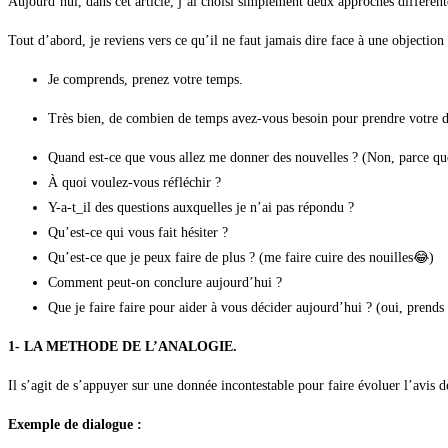
Aujourd’hui, dans cet article, j’ai choisi simplement deux approches différent
Tout d’abord, je reviens vers ce qu’il ne faut jamais dire face à une objection 
Je comprends, prenez votre temps.
Très bien, de combien de temps avez-vous besoin pour prendre votre d
Quand est-ce que vous allez me donner des nouvelles ? (Non, parce que c
À quoi voulez-vous réfléchir ?
Y-a-t_il des questions auxquelles je n’ai pas répondu ?
Qu’est-ce qui vous fait hésiter ?
Qu’est-ce que je peux faire de plus ? (me faire cuire des nouilles😂)
Comment peut-on conclure aujourd’hui ?
Que je faire faire pour aider à vous décider aujourd’hui ? (oui, prends
1- LA METHODE DE L’ANALOGIE.
Il s’agit de s’appuyer sur une donnée incontestable pour faire évoluer l’avis d
Exemple de dialogue :