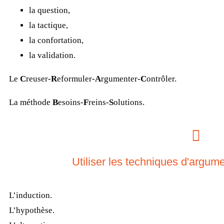
la question,
la tactique,
la confortation,
la validation.
Le
C
reuser-
R
eformuler-
A
rgumenter-
C
ontrôler.
La méthode
B
esoins-
F
reins-
S
olutions.
Utiliser les techniques d'argum
L’induction.
L’hypothèse.